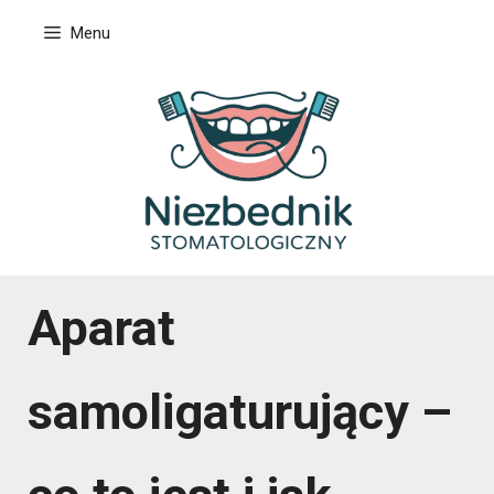
Przejdź
Menu
do
treści
Aparat
samoligaturujący –