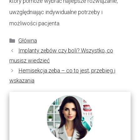
który pomoże wybrać najlepsze rozwiązanie,
uwzględniając indywidualne potrzeby i
możliwości pacjenta.
Kategorie
Główna
Implanty zębów czy boli? Wszystko, co
musisz wiedzieć
Hemisekcja zęba – co to jest, przebieg i
wskazania